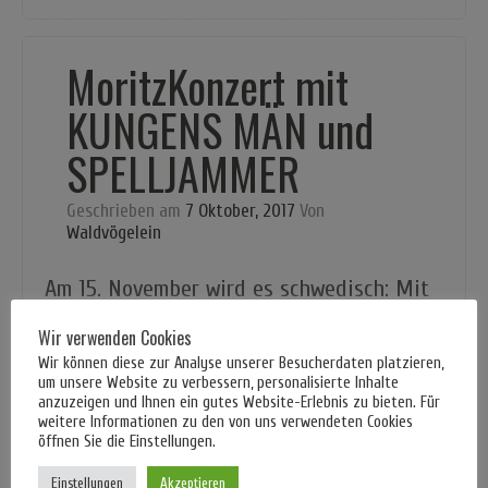
MoritzKonzert mit
KUNGENS MÄN und
SPELLJAMMER
Geschrieben am
7 Oktober, 2017
Von
Waldvögelein
Am 15. November wird es schwedisch: Mit
KUNGENS MÄN
und
SPELLJAMMER
haben
Wir verwenden Cookies
wir uns zwei großartige stoner-
Wir können diese zur Analyse unserer Besucherdaten platzieren,
um unsere Website zu verbessern, personalisierte Inhalte
psychedelic-doom-Bands eingeladen.
anzuzeigen und Ihnen ein gutes Website-Erlebnis zu bieten. Für
weitere Informationen zu den von uns verwendeten Cookies
Erstere haben im Juli ihr neues Album
öffnen Sie die Einstellungen.
„Dag & Natt“ veröffentlicht und
Einstellungen
Akzeptieren