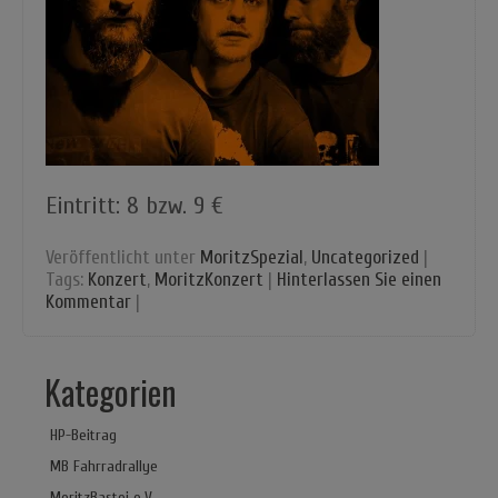
Eintritt: 8 bzw. 9 €
Veröffentlicht unter
MoritzSpezial
,
Uncategorized
|
Tags:
Konzert
,
MoritzKonzert
|
Hinterlassen Sie einen
Kommentar
|
Kategorien
HP-Beitrag
MB Fahrradrallye
MoritzBastei e.V.