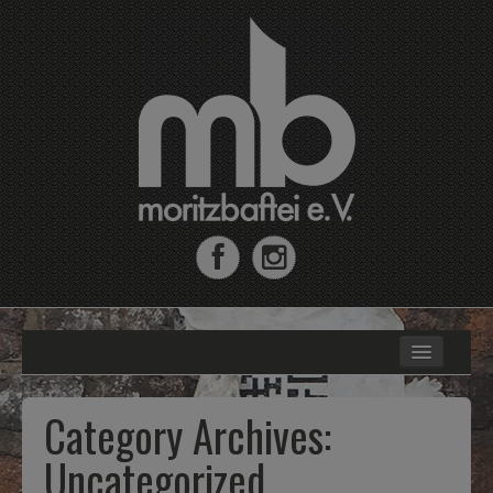
Home
Moritzbastei e.V.
Category Archives:
MB-Fahrradrallye
Uncategorized
MoritzJunior