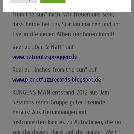
Spelljammer zog im September mit „inches
from the sun“ nach. Wir freuen uns sehr,
dass beide bei uns Station machen und ihr
live in die neuen Alben reinhören könnt!
Rezi zu „Dag & Natt“ auf
www.betreutesproggen.de
Rezi zu „inches from the sun“ auf
www.planetfuzzrecords.blogspot.de
KUNGENS MÄN entstand 2012 aus Jam
Sessions einer Gruppe guter Freunde
heraus: Aus Herumhängen mit
Instrumenten kam es zu Aufnahmen, die im
worldwideweb Hörer auf der ganzen Welt