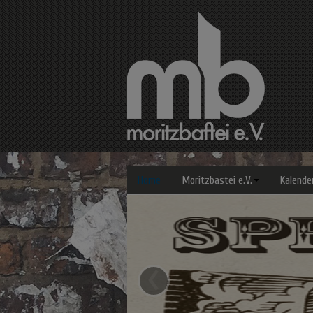
Home
Moritzbastei e.V.
Kalende
‹