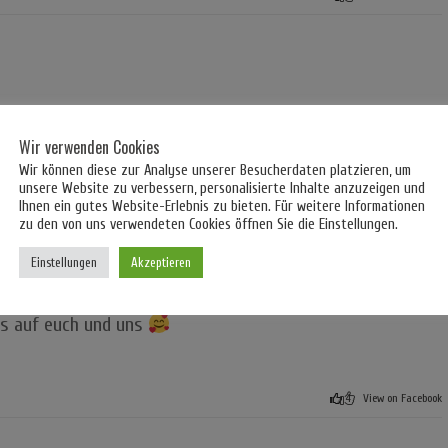
Wir verwenden Cookies
9
1
View on Facebook
Wir können diese zur Analyse unserer Besucherdaten platzieren, um
unsere Website zu verbessern, personalisierte Inhalte anzuzeigen und
Ihnen ein gutes Website-Erlebnis zu bieten. Für weitere Informationen
zu den von uns verwendeten Cookies öffnen Sie die Einstellungen.
bastei e.V. Fahrradrallye. Das Wetter wird heiß und ggf.
Einstellungen
Akzeptieren
uch das Wort "Hagel". Sicherheit geht immer vor - lasst
n und abends gesund & mehr oder weniger munter
ns auf euch und uns
4
View on Facebook