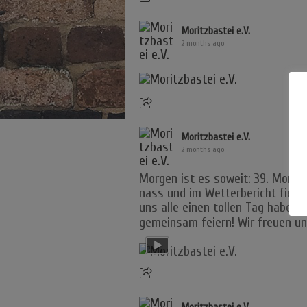
Moritzbastei e.V.
2 months ago
Moritzbastei e.V.
2 months ago
Morgen ist es soweit: 39. Moritz
nass und im Wetterbericht fiel a
uns alle einen tollen Tag habe
gemeinsam feiern! Wir freuen u