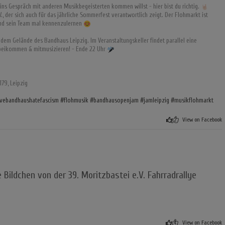
ins Gespräch mit anderen Musikbegeisterten kommen willst - hier bist du richtig.
., der sich auch für das jährliche Sommerfest verantwortlich zeigt. Der Flohmarkt ist
und sein Team mal kennenzulernen
 dem Gelände des Bandhaus Leipzig. Im Veranstaltungskeller findet parallel eine
orbeikommen & mitmusizieren! - Ende 22 Uhr
179, Leipzig
vebandhaushatefascism
#flohmusik
#bandhausopenjam
#jamleipzig
#musikflohmarkt
2
View on Facebook
 Bildchen von der 39. Moritzbastei e.V. Fahrradrallye
4
View on Facebook