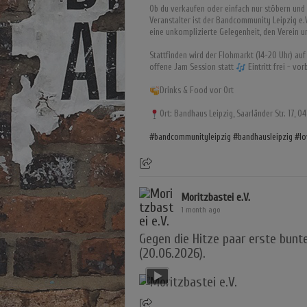
Ob du verkaufen oder einfach nur stöbern und 
Veranstalter ist der Bandcommunity Leipzig e.V
eine unkomplizierte Gelegenheit, den Verein 
Stattfinden wird der Flohmarkt (14-20 Uhr) auf
offene Jam Session statt
Eintritt frei - v
Drinks & Food vor Ort
Ort: Bandhaus Leipzig, Saarländer Str. 17, 04
#bandcommunityleipzig
#bandhausleipzig
#lo
Moritzbastei e.V.
1 month ago
Gegen die Hitze paar erste bunte
(20.06.2026).