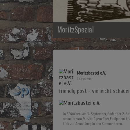
MoritzSpezial
Moritzbastei e.V.
6 days ago
friendly post - vielleicht schau
In 5 Wochen, am 5. September, findet der 2. 
wenn ihr von Musikträgern über Equipment bi
Link zur Anmeldung in den Kommentaren.