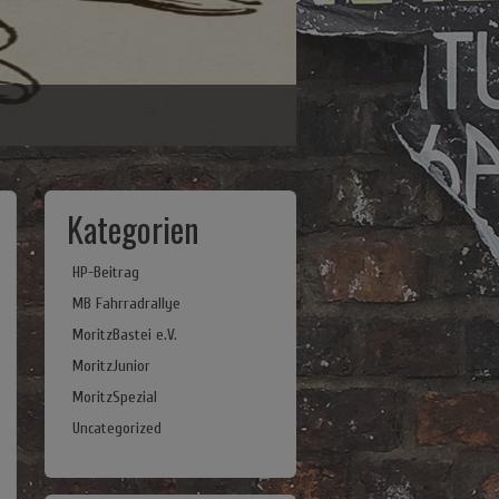
Kategorien
HP-Beitrag
MB Fahrradrallye
MoritzBastei e.V.
MoritzJunior
MoritzSpezial
Uncategorized