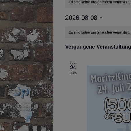
Es sind keine anstehenden Veranstalt
2026-08-08
Kalender
Datum
wählen.
Es sind keine anstehenden Veranstalt
von
Vergangene Veranstaltun
Veranstaltungen
JULI
24
2025