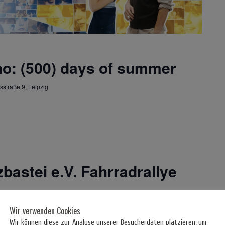
no: (500) days of summer
sstraße 9, Leipzig
zbastei e.V. Fahrradrallye
Wir verwenden Cookies
Wir können diese zur Analyse unserer Besucherdaten platzieren, um