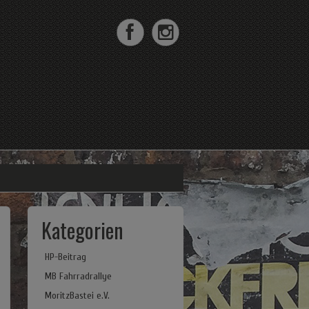
Kategorien
HP-Beitrag
MB Fahrradrallye
MoritzBastei e.V.