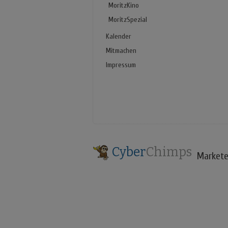
MoritzKino
MoritzSpezial
Kalender
Mitmachen
Impressum
Cyber
Chimps
Markete