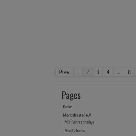
Prev
1
2
3
4
…
8
Pages
Home
Moritzbastei e.V.
MB-Fahrradrallye
MoritzJunior