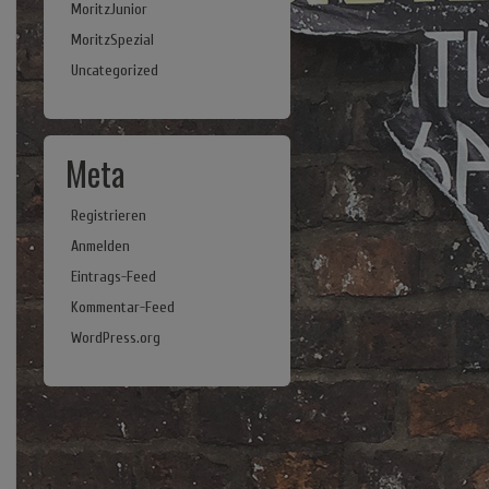
MoritzJunior
MoritzSpezial
altungen
anstaltung
Uncategorized
ichten-
igation
Meta
en,
Registrieren
ion
Anmelden
Eintrags-Feed
Kommentar-Feed
WordPress.org