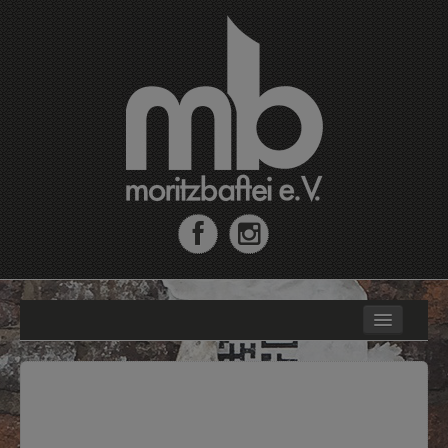
Home
Moritzbastei e.V.
MB-Fahrradrallye
MoritzJunior