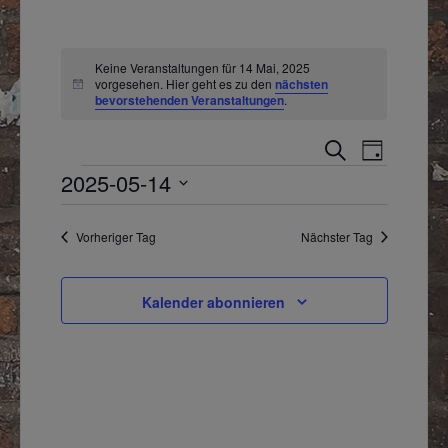
MoritzKino
MoritzSpezial
Keine Veranstaltungen für 14 Mai, 2025
vorgesehen. Hier geht es zu den
nächsten
Hinweis
bevorstehenden Veranstaltungen
.
Kalender
Veranstalt
Verans
Suche
Mitmachen
Tag
Veranstaltungen
2025-05-14
Suche
Ansich
Impressum
Datum
und
Naviga
wählen.
Vorheriger Tag
Nächster Tag
Ansichten,
Navigation
Kalender abonnieren