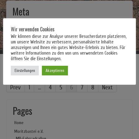
Meta
Registrieren
Wir verwenden Cookies
Anmelden
Wir können diese zur Analyse unserer Besucherdaten platzieren,
Eintrags-Feed
um unsere Website zu verbessern, personalisierte Inhalte
anzuzeigen und Ihnen ein gutes Website-Erlebnis zu bieten. Für
Kommentar-Feed
weitere Informationen zu den von uns verwendeten Cookies
WordPress.org
öffnen Sie die Einstellungen.
Einstellungen
Akzeptieren
Prev
1
…
4
5
6
7
8
Next
Pages
Home
Moritzbastei e.V.
MB-Fahrradrallye